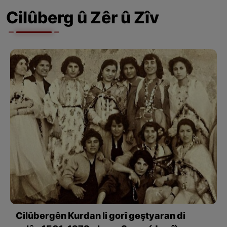
Cilûberg û Zêr û Zîv
Cilûbergên Kurdan li gorî geştyaran di