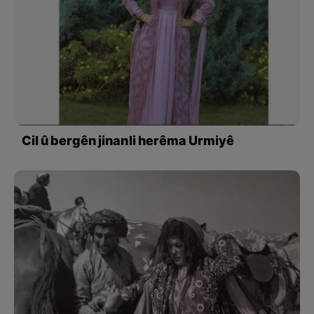
Cil û bergên jinan li herêma Urmiyê