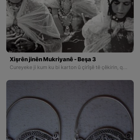
Xişrên jinên Mukriyanê - Beşa 3
Cureyeke ji kum ku bi karton û çirîşê tê çêkirin, qomaşê mexmer ê reş bi ser de didin û bi şîrit û benên kube û alavên din, derdora wê dixemilînin.