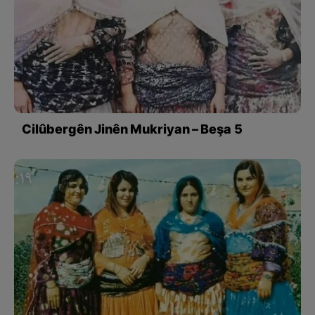
Cilûbergên Jinên Mukriyan – Beşa 5