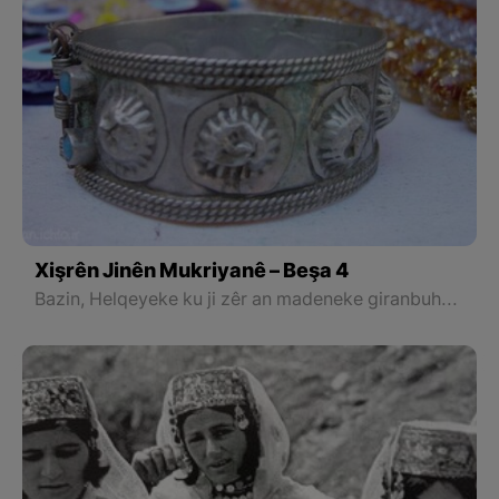
Xişrên Jinên Mukriyanê – Beşa 4
Bazin, Helqeyeke ku ji zêr an madeneke giranbuha tê çêkirin ku bo xemlê dikin zenda xwe yan milê xwe