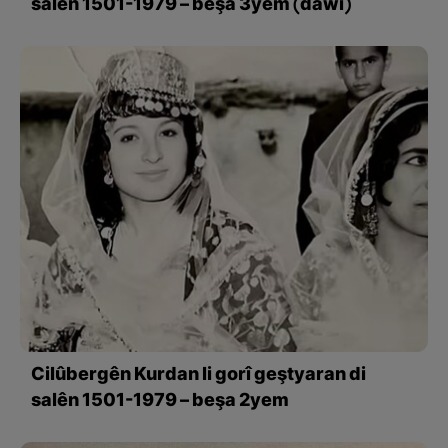
salên 1501-1979 – beşa 3yem (dawî)
Cilûbergên Kurdan li gorî geştyaran di
salên 1501-1979 – beşa 2yem