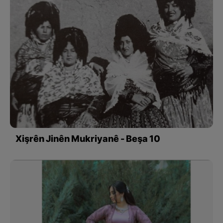
Xişrên Jinên Mukriyanê - Beşa 10