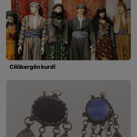
Cilûbergên kurdî