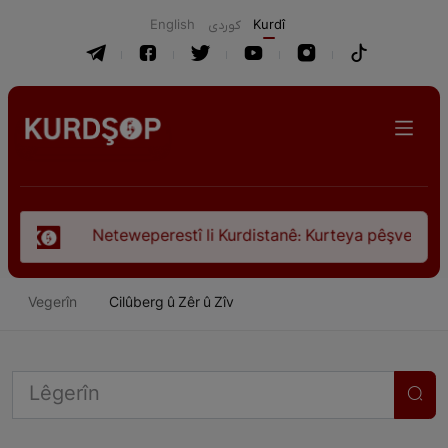
English
كوردی
Kurdî
tî li Kurdistanê: Kurteya pêşveçûna dirokî û civakî-siyasî
Vegerîn
Cilûberg û Zêr û Zîv