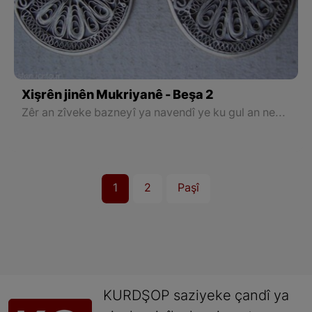
Xişrên jinên Mukriyanê - Beşa 2
Zêr an zîveke bazneyî ya navendî ye ku gul an nexşek li ser heye û herweha niqêmeke şîn ya biçûk pê ve dikin û binê vê nîv bazin e ye, bendokeyeke taybet heye ku ji herdu aliyên cênîkê ve dixin guhê xwe.
1
2
Paşî
KURDŞOP saziyeke çandî ya