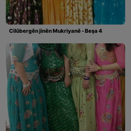
Cilûbergên jinên Mukriyanê - Beşa 4