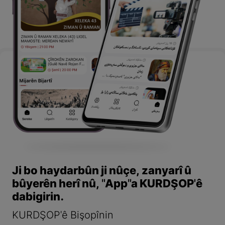
Ji bo haydarbûn ji nûçe, zanyarî û
bûyerên herî nû, "App"a KURDŞOP'ê
dabigirin.
KURDŞOP'ê Bişopînin