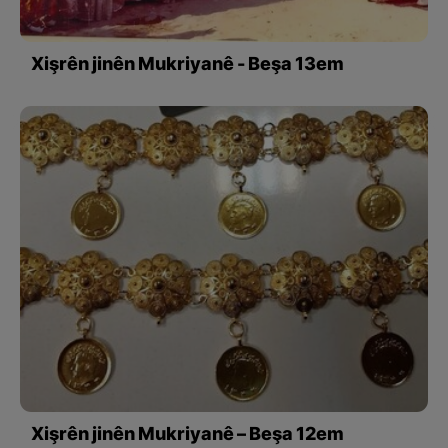
Xişrên jinên Mukriyanê - Beşa 13em
Xişrên jinên Mukriyanê – Beşa 12em