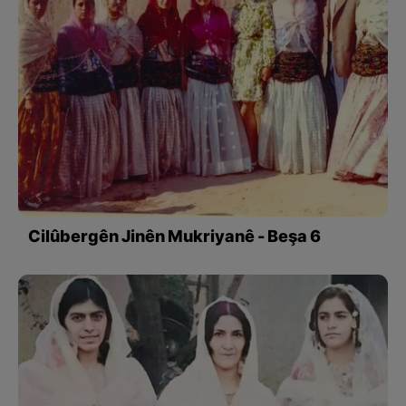
Cilûbergên Jinên Mukriyanê - Beşa 6