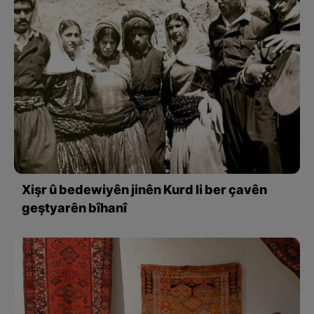
Xişr û bedewiyên jinên Kurd li ber çavên
geştyarên bîhanî