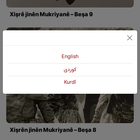
Xişrê jinên Mukriyanê – Beşa 9
English
كوردی
Kurdî
Xişrên jinên Mukriyanê – Beşa 8