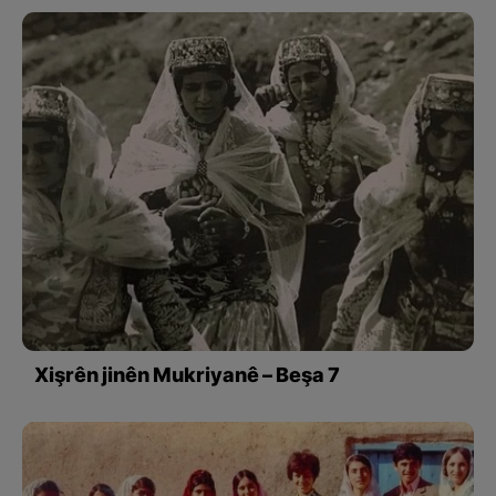
Xişrên jinên Mukriyanê – Beşa 7