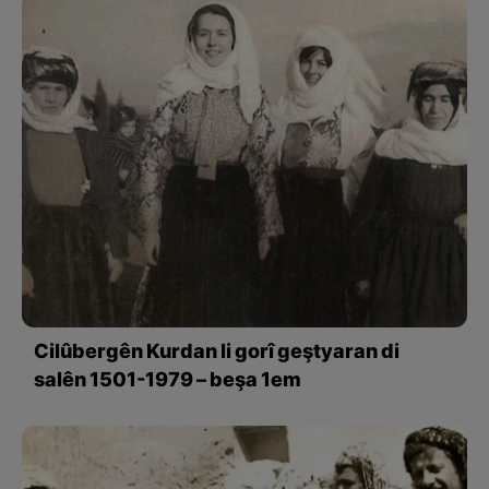
Cilûbergên Kurdan li gorî geştyaran di
salên 1501-1979 – beşa 1em