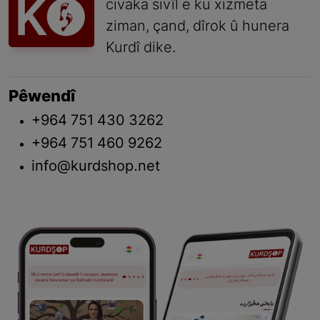
civaka sivîl e ku xizmeta
ziman, çand, dîrok û hunera
Kurdî dike.
Pêwendî
+964 751 430 3262
+964 751 460 9262
info@kurdshop.net