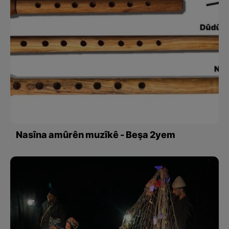
Nasîna amûrên muzîkê - Beşa 2yem