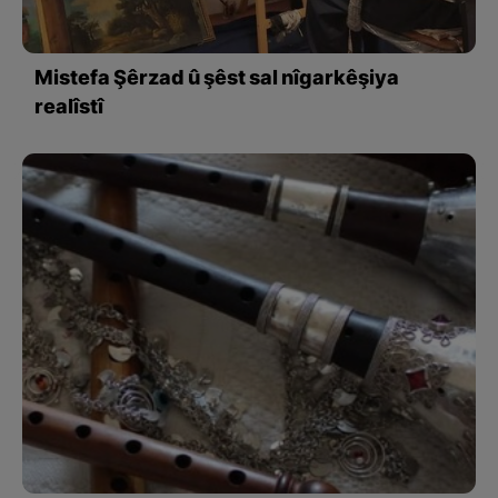
Mistefa Şêrzad û şêst sal nîgarkêşiya
realîstî