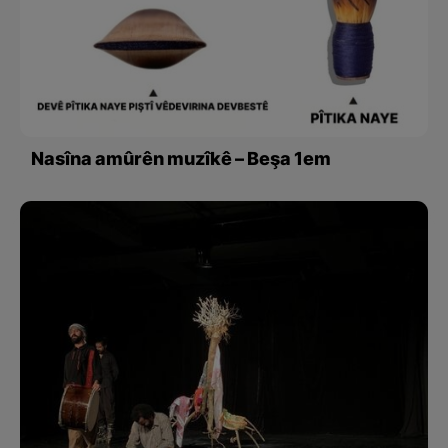
Nasîna amûrên muzîkê – Beşa 1em