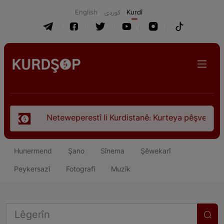
English
كوردی
Kurdî
perestî li Kurdistanê: Kurteya pêşveçûna dirokî û civakî-siya
Hunermend
Şano
Sînema
Şêwekarî
Peykersazî
Fotografî
Muzîk