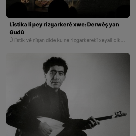
Lîstika li pey rizgarkerê xwe: Derwêş yan
Gudû
Û lîstik vê nîşan dide ku ne rizgarkerekî xeyalî dikare bi hewara me de bê û ne jî yekî mirî. Lê kî ye ev rizgarker û dê kengî bê? Îro jî nehat. Îro jî. Îro.