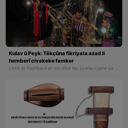
Kulav û Peyk: Têkçûna fikriyata azad li
hemberî civakeke famkor
Lîstik bi flashbackan me dibe ser jiyana rojane ya mehkûmî ku bi xêra van flashbackan em rastî û nerastiya tawanên wî, jiyana wî, têkiliyên wî, xoşewîsta wî û malbata wî dibînin.