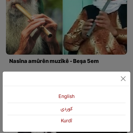
Nasîna amûrên muzîkê - Beşa 5em
English
كوردی
Kurdî