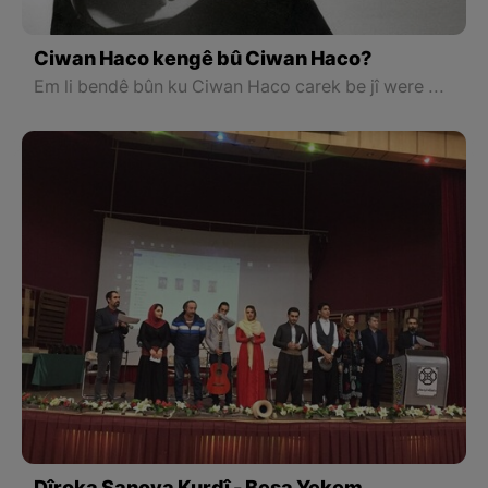
Ciwan Haco kengê bû Ciwan Haco?
Em li bendê bûn ku Ciwan Haco carek be jî were Kurdistanê û konseran bide wek ku di televîzyonên kurdî de derdiket. Di sala 2003yan de hat gotin ku ew ê were Festîvala Êlihê. De ka kî dikare êdî razê û bisebire.