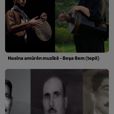
Nasîna amûrên muzîkê - Beşa 8em (tepil)