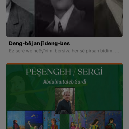
Deng-bêj an jî deng-bes
Ez serê we neêşînim, bersiva her sê pirsan bidim. Îro Şakiro ji hemû dengbêjên me yên sax saxtir e, an jî ew ji Şakiro mirîtir in.