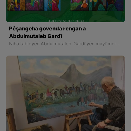
Pêşangeha govenda rengan a
Abdulmutaleb Gardî
Niha tabloyên Abdulmutaleb Gardî yên mayî meraq dikim û dipirsim: Gelo huner dê tiştê ku me li bajaran wenda kir dîsa bide me?