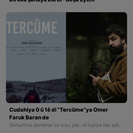
Dîroka şanoya kurdî - Beşa 2yem
Cudahiya 0 û 1ê di “Tercûme”ya Omer
Faruk Baran de
Serkeftina derhêner ev e ku yek, wî karîye her salîse û sanîyeyên bêdawî yên komê ji kûr ve bi temaşeker bide hîskirin.