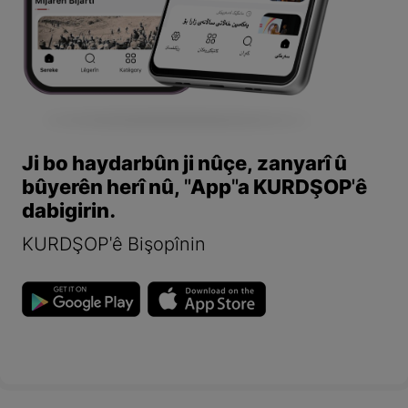
Ji bo haydarbûn ji nûçe, zanyarî û
bûyerên herî nû, "App"a KURDŞOP'ê
dabigirin.
KURDŞOP'ê Bişopînin