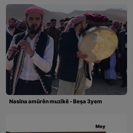
Nasîna amûrên muzîkê - Beşa 3yem