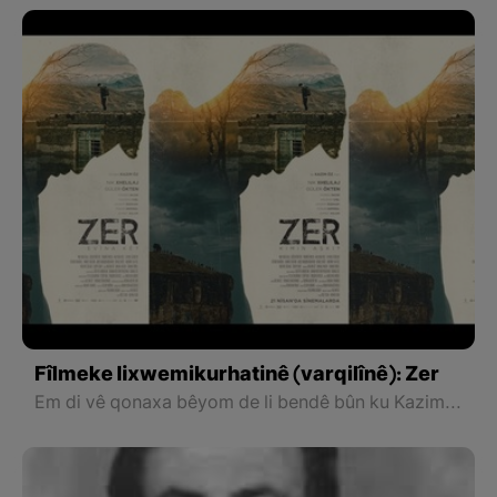
Fîlmeke lixwemikurhatinê (varqilînê): Zer
Em di vê qonaxa bêyom de li bendê bûn ku Kazim Oz bi fîlmeke pirr cuda ya ku bi rîtm û çîrok û senaryoya xwe ji fîlmên din vediqetiya were. Lê mixabin ev yek nebû.