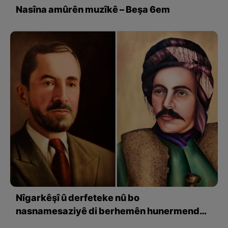
Nasîna amûrên muzîkê – Beşa 6em
Nîgarkêşî û derfeteke nû bo
nasnamesaziyê di berhemên hunermend
Seadet Barzanî de