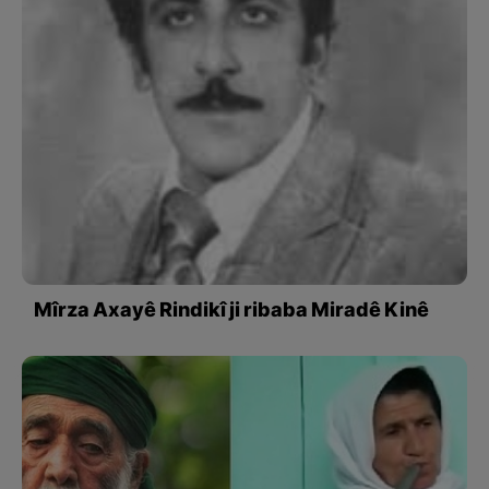
Mîrza Axayê Rindikî ji ribaba Miradê Kinê