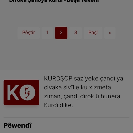
Dîroka Şanoya Kurdî - Beşa Yekem
Pêştir
1
2
3
Paşî
»
KURDŞOP saziyeke çandî ya
civaka sivîl e ku xizmeta
ziman, çand, dîrok û hunera
Kurdî dike.
Pêwendî