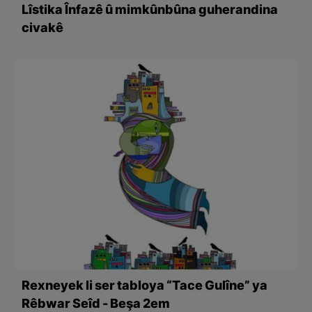
Lîstika Înfazê û mimkûnbûna guherandina
civakê
Rexneyek li ser tabloya “Tace Gulîne” ya
Rêbwar Seîd - Beşa 2em